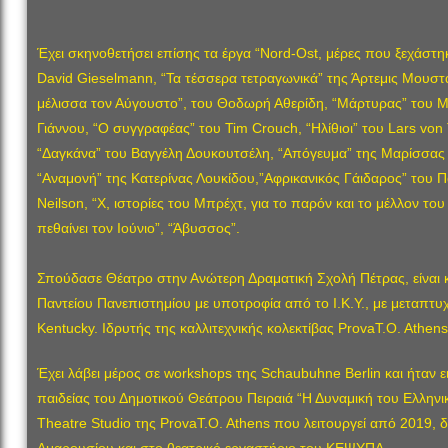
Έχει σκηνοθετήσει επίσης τα έργα “Nord-Ost, μέρες που ξεχάστηκα
David Gieselmann, “Τα τέσσερα τετραγωνικά” της Άρτεμις Μουστα
μέλισσα τον Αύγουστο”, του Θοδωρή Αθερίδη, “Μάρτυρας” του M
Γιάννου, “O συγγραφέας” του Tim Crouch, “Ηλίθιοι” του Lars von 
“Δαγκάνα” του Βαγγέλη Δουκουτσέλη, “Απόγευμα” της Μαρίσσας 
“Αναμονή” της Κατερίνας Λουκίδου,”Αφρικανικός Γάιδαρος” του 
Neilson, “X, ιστορίες του Μπρέχτ, για το παρόν και το μέλλον τ
πεθαίνει τον Ιούνιο”, “Άβυσσος”.
Σπούδασε Θέατρο στην Ανώτερη Δραματική Σχολή Πέτρας, είναι 
Παντείου Πανεπιστημίου με υποτροφία από το Ι.Κ.Υ., με μεταπτυχ
Kentucky. Ιδρυτής της καλλιτεχνικής κολεκτίβας ProvaT.O. Athens
Έχει λάβει μέρος σε workshops της Schaubuhne Berlin και ήταν 
παιδείας του Δημοτικού Θεάτρου Πειραιά “Η Δυναμική του Ελληνι
Theatre Studio της ProvaT.O. Athens που λειτουργεί από 2019, 
Αμαρουσίου και στο θεατρικό εργαστήριο του ΚΕΨΥΠΑ.