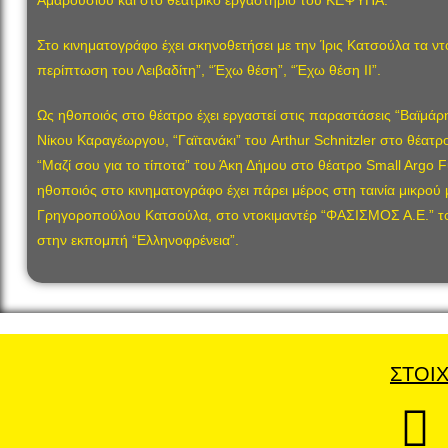
Στο κινηματογράφο έχει σκηνοθετήσει με την Ίρις Κατσούλα τα ν
περίπτωση του Λειβαδίτη”, “Έχω θέση”, “Έχω θέση ΙΙ”.
Ως ηθοποιός στο θέατρο έχει εργαστεί στις παραστάσεις “Βαϊμάρ
Νίκου Καραγέωργου, “Γαϊτανάκι” του Arthur Schnitzler στο θέατρ
“Μαζί σου για το τίποτα” του Άκη Δήμου στο θέατρο Small Argo 
ηθοποιός στο κινηματογράφο έχει πάρει μέρος στη ταινία μικρού
Γρηγοροπούλου Κατσούλα, στο ντοκιμαντέρ “ΦΑΣΙΣΜΟΣ Α.Ε.” το
στην εκπομπή “Ελληνοφρένεια”.
ΣΤΟΙΧ