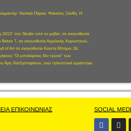
τοκιμαντέρ “Αιολικά Πάρκα. Φάκελος Ξάνθη. Η
η 2013” στο Studio υπό το μηδέν, σε σκηνοθεσία
ο Beton 7, σε σκηνοθεσία Αγγελικής Καρυστινού,
Full of Art σε σκηνοθεσία Κώστα Μπάρα. Ως
 μήκους “Οι μπαλαρίνες δεν τρώνε” των
υ Άρη Χατζηστεφάνου, ενώ τηλεοπτικά εργάστηκε
ΕΙΑ ΕΠΙΚΟΙΝΩΝΙΑΣ
SOCIAL MED